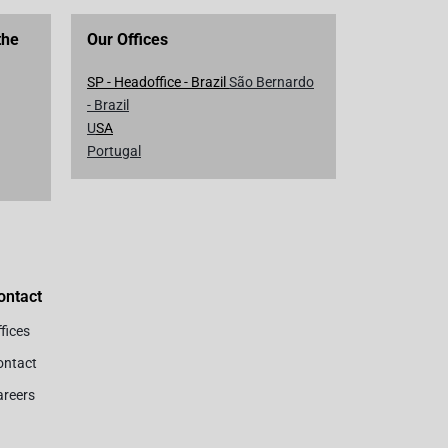
the
Our Offices
SP - Headoffice - Brazil
São Bernardo
- Brazil
U
SA
Portugal
ontact
fices
ontact
areers