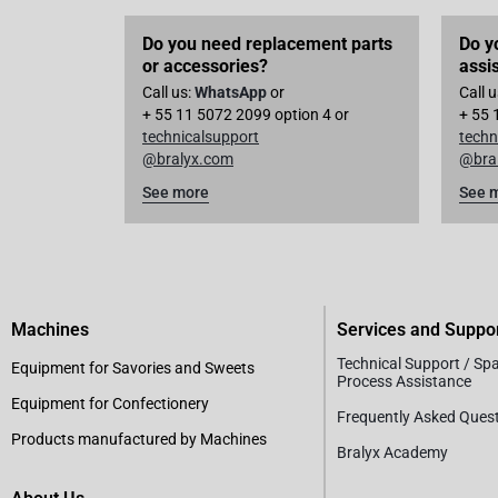
Do you need replacement parts
Do y
or accessories?
assi
Call us:
WhatsApp
or
Call 
+ 55 11 5072 2099 option 4 or
+ 55 
technicalsupport
techn
@bralyx.com
@bra
See more
See 
Machines
Services and Suppo
Technical Support / Sp
Equipment for Savories and Sweets
Process Assistance
Equipment for Confectionery
Frequently Asked Ques
Products manufactured by Machines
Bralyx Academy