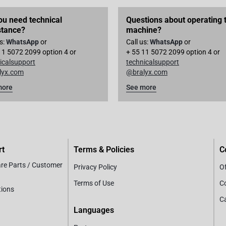
ou need technical
Questions about operating 
stance?
machine?
us:
WhatsApp
or
Call us:
WhatsApp
or
11 5072 2099 option 4 or
+ 55 11 5072 2099 option 4 or
icalsupport
technicalsupport
lyx.com
@bralyx.com
more
See more
rt
Terms & Policies
C
are Parts / Customer
Privacy Policy
Of
Terms of Use
C
tions
C
Languages