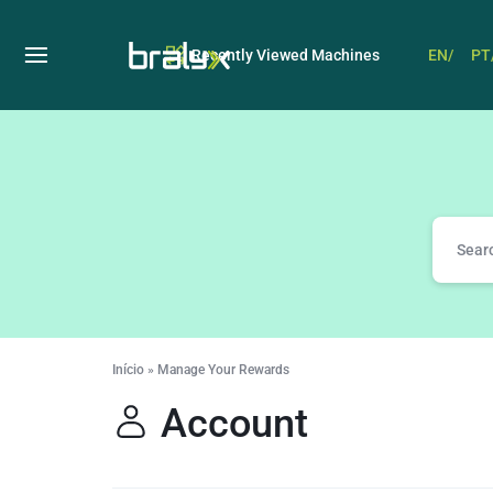
Recently Viewed Machines
EN/
PT
Bralyx
EN
Início
»
Manage Your Rewards
Account